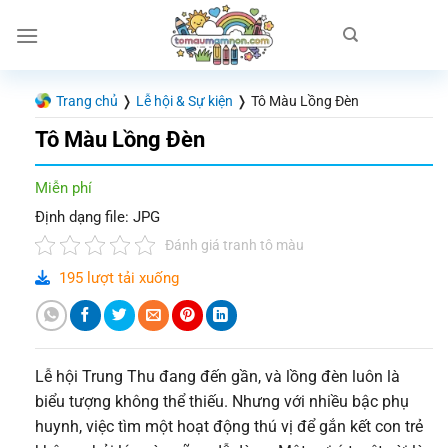
Chuyển
đến
nội
dung
Trang chủ
❭
Lễ hội & Sự kiện
❭
Tô Màu Lồng Đèn
Tô Màu Lồng Đèn
Miễn phí
Định dạng file: JPG
Đánh giá tranh tô màu
195 lượt tải xuống
Lễ hội Trung Thu đang đến gần, và lồng đèn luôn là
biểu tượng không thể thiếu. Nhưng với nhiều bậc phụ
huynh, việc tìm một hoạt động thú vị để gắn kết con trẻ