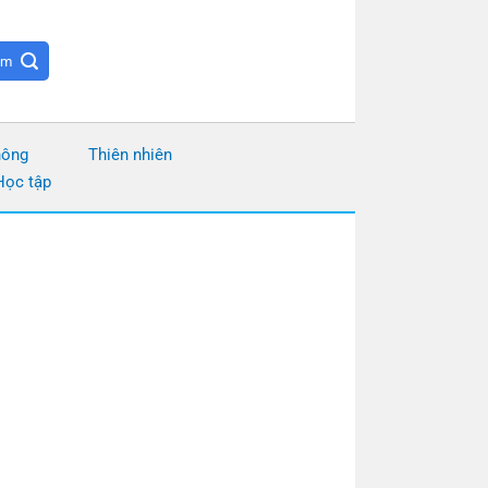
hông
Thiên nhiên
Học tập