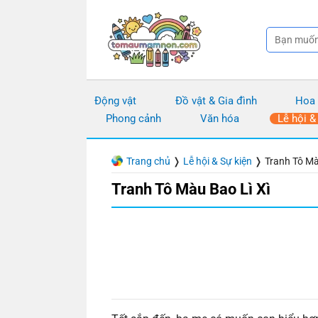
Chuyển
đến
nội
dung
Động vật
Đồ vật & Gia đình
Hoa
Phong cảnh
Văn hóa
Lễ hội &
Trang chủ
❭
Lễ hội & Sự kiện
❭
Tranh Tô Mà
Tranh Tô Màu Bao Lì Xì