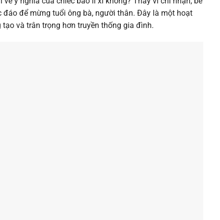
về ý nghĩa của chiếc bao lì xì không? Thay vì chỉ nhận, bé
c đáo để mừng tuổi ông bà, người thân. Đây là một hoạt
 tạo và trân trọng hơn truyền thống gia đình.