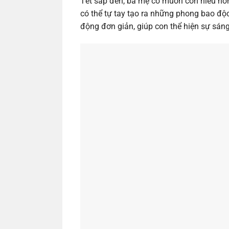
Tết sắp đến, ba mẹ có muốn con hiểu hơn 
có thể tự tay tạo ra những phong bao độ
động đơn giản, giúp con thể hiện sự sáng