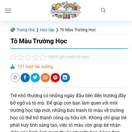
Chuyển
đến
nội
dung
Trang chủ
❭
Học tập
❭
Tô Màu Trường Học
Tô Màu Trường Học
Đánh giá tranh tô màu
121 lượt tải xuống
Trẻ nhỏ thường có những ngày đầu tiên đến trường đầy
bỡ ngỡ và tò mò. Để giúp con bạn làm quen với môi
trường học tập mới, những bức tranh tô màu về trường
học có thể trở thành công cụ hữu ích. Không chỉ giúp trẻ
phát huy tính sáng tạo, việc tô màu còn giúp bé nhận