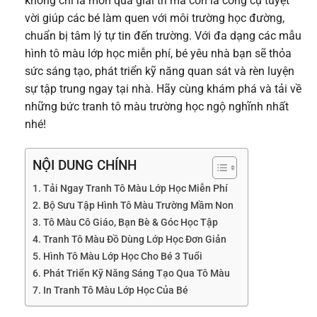
không chỉ là món quà giải trí mà còn là công cụ tuyệt
vời giúp các bé làm quen với môi trường học đường,
chuẩn bị tâm lý tự tin đến trường. Với đa dạng các mẫu
hình tô màu lớp học miễn phí, bé yêu nhà bạn sẽ thỏa
sức sáng tạo, phát triển kỹ năng quan sát và rèn luyện
sự tập trung ngay tại nhà. Hãy cùng khám phá và tải về
những bức tranh tô màu trường học ngộ nghĩnh nhất
nhé!
NỘI DUNG CHÍNH
Tải Ngay Tranh Tô Màu Lớp Học Miễn Phí
Bộ Sưu Tập Hình Tô Màu Trường Mầm Non
Tô Màu Cô Giáo, Bạn Bè & Góc Học Tập
Tranh Tô Màu Đồ Dùng Lớp Học Đơn Giản
Hình Tô Màu Lớp Học Cho Bé 3 Tuổi
Phát Triển Kỹ Năng Sáng Tạo Qua Tô Màu
In Tranh Tô Màu Lớp Học Của Bé