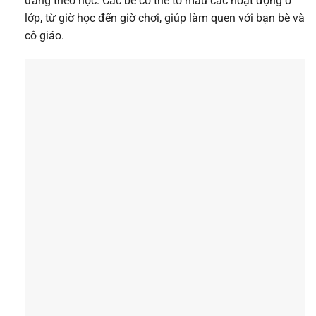
đang theo học. Các bé có thể tô màu các hoạt động ở
lớp, từ giờ học đến giờ chơi, giúp làm quen với bạn bè và
cô giáo.