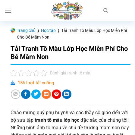
Chuyển
đến
nội
dung
Trang chủ
❭
Học tập
❭
Tải Tranh Tô Màu Lớp Học Miễn Phí
Cho Bé Mầm Non
Tải Tranh Tô Màu Lớp Học Miễn Phí Cho
Bé Mầm Non
Đánh giá tranh tô màu
156 lượt tải xuống
Chào mừng quý phụ huynh và các thầy cô giáo đến với
bộ sưu tập
tranh tô màu lớp học
đặc sắc của chúng tôi!
Những hình ảnh tô màu về chủ đề trường mầm non này