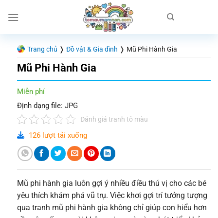
Chuyển
đến
nội
dung
Trang chủ
❭
Đồ vật & Gia đình
❭
Mũ Phi Hành Gia
Mũ Phi Hành Gia
Miễn phí
Định dạng file: JPG
Đánh giá tranh tô màu
126 lượt tải xuống
Mũ phi hành gia luôn gợi ý nhiều điều thú vị cho các bé
yêu thích khám phá vũ trụ. Việc khơi gợi trí tưởng tượng
qua tranh mũ phi hành gia không chỉ giúp con hiểu hơn