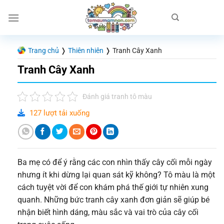
Chuyển
đến
nội
dung
Trang chủ
❭
Thiên nhiên
❭
Tranh Cây Xanh
Tranh Cây Xanh
Đánh giá tranh tô màu
127 lượt tải xuống
Ba mẹ có để ý rằng các con nhìn thấy cây cối mỗi ngày
nhưng ít khi dừng lại quan sát kỹ không? Tô màu là một
cách tuyệt vời để con khám phá thế giới tự nhiên xung
quanh. Những bức tranh cây xanh đơn giản sẽ giúp bé
nhận biết hình dáng, màu sắc và vai trò của cây cối