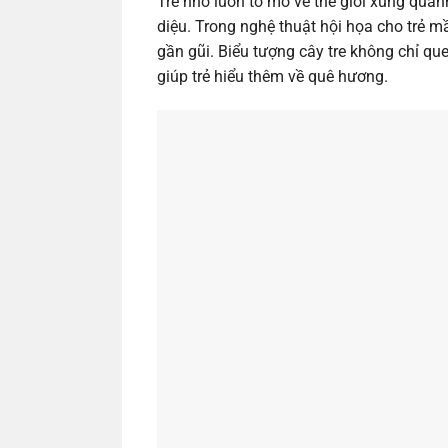
Trẻ nhỏ luôn tò mò về thế giới xung qua
diệu. Trong nghệ thuật hội họa cho trẻ 
gần gũi. Biểu tượng cây tre không chỉ q
giúp trẻ hiểu thêm về quê hương.