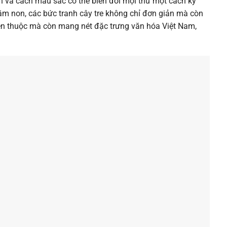
nh và cách màu sắc có thể biến đổi mọi thứ một cách kỳ
mầm non, các bức tranh cây tre không chỉ đơn giản mà còn
uen thuộc mà còn mang nét đặc trưng văn hóa Việt Nam,