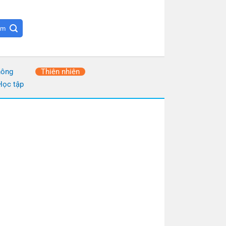
hông
Thiên nhiên
Học tập