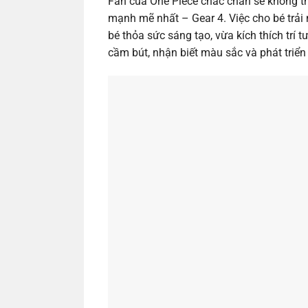
Fan của One Piece chắc chắn sẽ không th
mạnh mẽ nhất – Gear 4. Việc cho bé trải
bé thỏa sức sáng tạo, vừa kích thích trí 
cầm bút, nhận biết màu sắc và phát triển