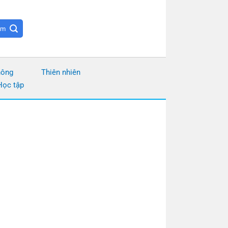
hông
Thiên nhiên
Học tập