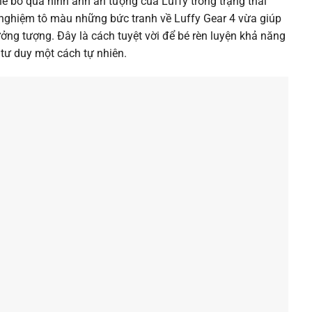
ể bỏ qua hình ảnh ấn tượng của Luffy trong trạng thái
 nghiệm tô màu những bức tranh về Luffy Gear 4 vừa giúp
tưởng tượng. Đây là cách tuyệt vời để bé rèn luyện khả năng
 tư duy một cách tự nhiên.