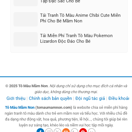
Tập Đặc Sắc Cho Bé
Tải Tranh Tô Màu Anime Chibi Cute Miễn
Phí Cho Bé Mầm Non
Tải Miễn Phí Tranh Tô Màu Pokemon
Lizardon Độc Đáo Cho Bé
© 2025 Tô Màu Mầm Non
.
Nội dung chỉ sử dụng cho mục đích cá nhân và
giáo dục, không dùng cho thương mại
.
Giới thiệu
Chính sách bản quyền
Đội ngũ tác giả
Điều khoản
Tô Màu Mầm Non
(tomaumamnon.com)
là website chia sẻ miễn phí hàng
ngàn tranh tô màu dành cho trẻ em mầm non và tiểu học. Với nhiều chủ đề
đa dạng như động vật, hoa quả, phương tiện, lễ hội…, chúng tôi giúp bé rèn
luyện sự sáng tạo, khéo léo và niềm vui học tập mỗi ngày.