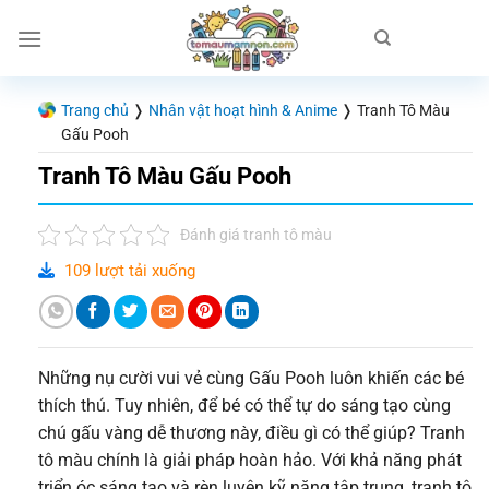
Chuyển
đến
nội
dung
Trang chủ
❭
Nhân vật hoạt hình & Anime
❭
Tranh Tô Màu
Gấu Pooh
Tranh Tô Màu Gấu Pooh
Đánh giá tranh tô màu
109 lượt tải xuống
Những nụ cười vui vẻ cùng Gấu Pooh luôn khiến các bé
thích thú. Tuy nhiên, để bé có thể tự do sáng tạo cùng
chú gấu vàng dễ thương này, điều gì có thể giúp? Tranh
tô màu chính là giải pháp hoàn hảo. Với khả năng phát
triển óc sáng tạo và rèn luyện kỹ năng tập trung, tranh tô