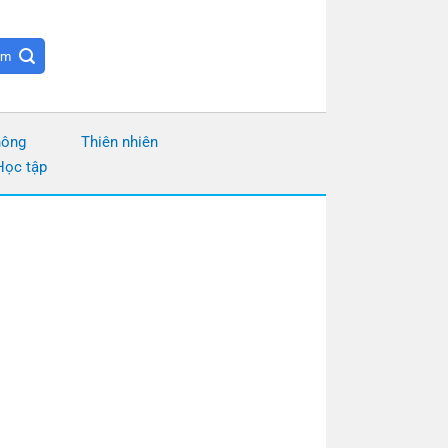
hông
Thiên nhiên
Học tập