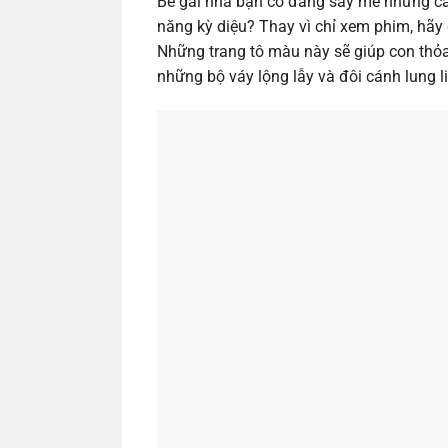
Bé gái nhà bạn có đang say mê những câ
năng kỳ diệu? Thay vì chỉ xem phim, hãy đ
Những trang tô màu này sẽ giúp con thỏ
những bộ váy lộng lẫy và đôi cánh lung l