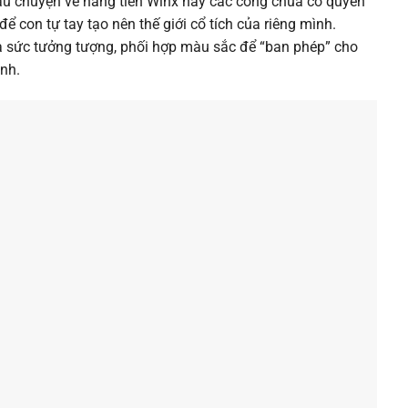
u chuyện về nàng tiên Winx hay các công chúa có quyền
ể con tự tay tạo nên thế giới cổ tích của riêng mình.
a sức tưởng tượng, phối hợp màu sắc để “ban phép” cho
inh.