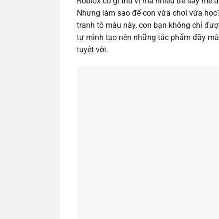
Roblox có gì thú vị mà nhiều trẻ say mê 
Nhưng làm sao để con vừa chơi vừa học? 
tranh tô màu này, con bạn không chỉ đượ
tự mình tạo nên những tác phẩm đầy màu 
tuyệt vời.