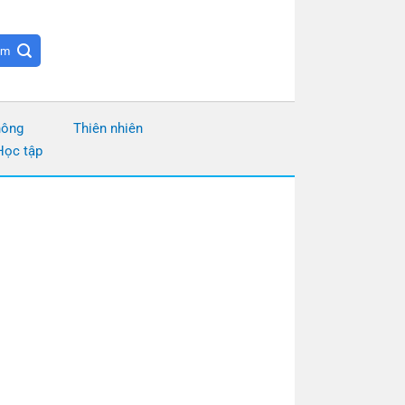
hông
Thiên nhiên
Học tập