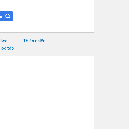
hông
Thiên nhiên
Học tập