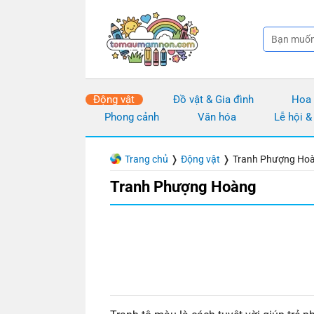
Chuyển
đến
nội
dung
Động vật
Đồ vật & Gia đình
Hoa
Phong cảnh
Văn hóa
Lễ hội &
Trang chủ
❭
Động vật
❭
Tranh Phượng Ho
Tranh Phượng Hoàng