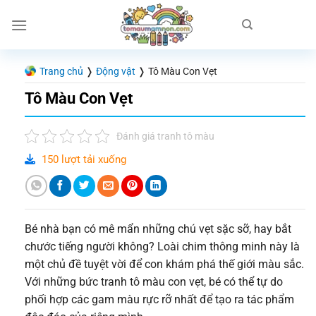
Chuyển
đến
nội
dung
Trang chủ
❭
Động vật
❭
Tô Màu Con Vẹt
Tô Màu Con Vẹt
Đánh giá tranh tô màu
150 lượt tải xuống
Bé nhà bạn có mê mẩn những chú vẹt sặc sỡ, hay bắt
chước tiếng người không? Loài chim thông minh này là
một chủ đề tuyệt vời để con khám phá thế giới màu sắc.
Với những bức tranh tô màu con vẹt, bé có thể tự do
phối hợp các gam màu rực rỡ nhất để tạo ra tác phẩm