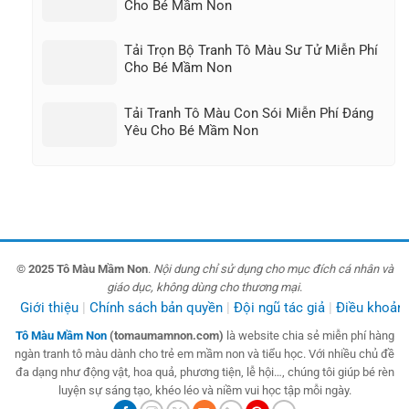
Cho Bé Mầm Non
Tải Trọn Bộ Tranh Tô Màu Sư Tử Miễn Phí
Cho Bé Mầm Non
Tải Tranh Tô Màu Con Sói Miễn Phí Đáng
Yêu Cho Bé Mầm Non
© 2025 Tô Màu Mầm Non
.
Nội dung chỉ sử dụng cho mục đích cá nhân và
giáo dục, không dùng cho thương mại
.
Giới thiệu
Chính sách bản quyền
Đội ngũ tác giả
Điều khoản
Tô Màu Mầm Non
(tomaumamnon.com)
là website chia sẻ miễn phí hàng
ngàn tranh tô màu dành cho trẻ em mầm non và tiểu học. Với nhiều chủ đề
đa dạng như động vật, hoa quả, phương tiện, lễ hội…, chúng tôi giúp bé rèn
luyện sự sáng tạo, khéo léo và niềm vui học tập mỗi ngày.