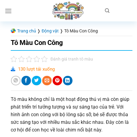
Chuyển
đến
nội
dung
Trang chủ
❭
Động vật
❭
Tô Màu Con Công
Tô Màu Con Công
Đánh giá tranh tô màu
130 lượt tải xuống
Tô màu không chỉ là một hoạt động thú vị mà còn giúp
phát triển trí tưởng tượng và sự sáng tạo của trẻ. Với
hình ảnh con công với bộ lông sặc sỡ, bé sẽ được thỏa
sức sáng tạo với nhiều màu sắc khác nhau. Đây còn là
cơ hội để con học về loài chim nổi bật này.