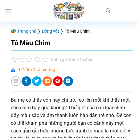
Chuyển
đến
nội
dung
Trang chủ
❭
Động vật
❭
Tô Màu Chim
Tô Màu Chim
Đánh giá tranh tô màu
112 lượt tải xuống
Ba mẹ có thấy con hay chỉ trỏ, reo lên mỗi khi thấy một
chú chim bay qua không? Thế giới của các loài chim
đầy màu sắc và âm thanh luôn hấp dẫn trẻ nhỏ. Để con
có thể khám phá những người bạn có cánh này một
cách gần gũi hơn, những bức tranh tô màu là một gợi ý