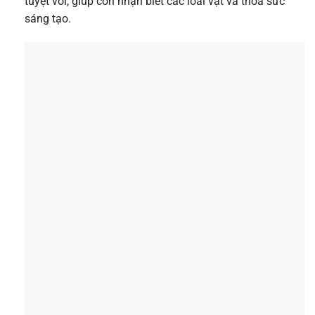
tuyệt vời, giúp con nhận biết các loài vật và thỏa sức
sáng tạo.