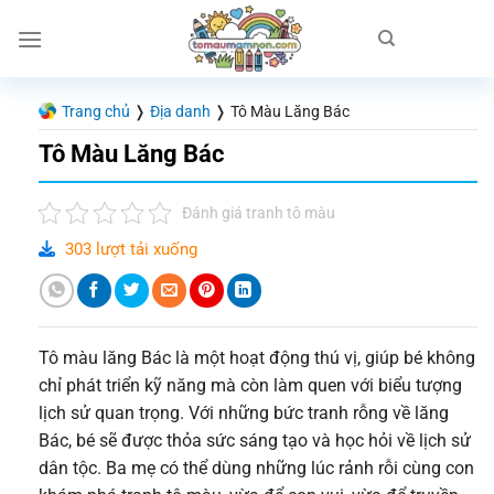
Chuyển
đến
nội
dung
Trang chủ
❭
Địa danh
❭
Tô Màu Lăng Bác
Tô Màu Lăng Bác
Đánh giá tranh tô màu
303 lượt tải xuống
Tô màu lăng Bác là một hoạt động thú vị, giúp bé không
chỉ phát triển kỹ năng mà còn làm quen với biểu tượng
lịch sử quan trọng. Với những bức tranh rỗng về lăng
Bác, bé sẽ được thỏa sức sáng tạo và học hỏi về lịch sử
dân tộc. Ba mẹ có thể dùng những lúc rảnh rỗi cùng con