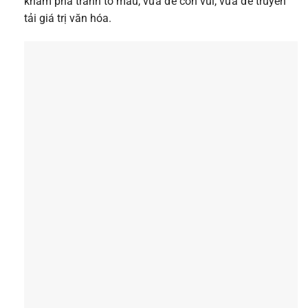
khám phá tranh tô màu, vừa để con vui, vừa để truyền
tải giá trị văn hóa.