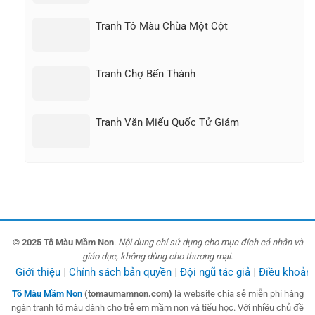
Tranh Tô Màu Chùa Một Cột
Tranh Chợ Bến Thành
Tranh Văn Miếu Quốc Tử Giám
© 2025 Tô Màu Mầm Non
.
Nội dung chỉ sử dụng cho mục đích cá nhân và
giáo dục, không dùng cho thương mại
.
Giới thiệu
Chính sách bản quyền
Đội ngũ tác giả
Điều khoản
Tô Màu Mầm Non
(tomaumamnon.com)
là website chia sẻ miễn phí hàng
ngàn tranh tô màu dành cho trẻ em mầm non và tiểu học. Với nhiều chủ đề