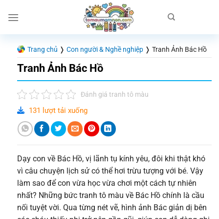
Chuyển
đến
nội
dung
Trang chủ
❭
Con người & Nghề nghiệp
❭
Tranh Ảnh Bác Hồ
Tranh Ảnh Bác Hồ
Đánh giá tranh tô màu
131 lượt tải xuống
Dạy con về Bác Hồ, vị lãnh tụ kính yêu, đôi khi thật khó
vì câu chuyện lịch sử có thể hơi trừu tượng với bé. Vậy
làm sao để con vừa học vừa chơi một cách tự nhiên
nhất? Những bức tranh tô màu về Bác Hồ chính là cầu
nối tuyệt vời. Qua từng nét vẽ, hình ảnh Bác giản dị bên