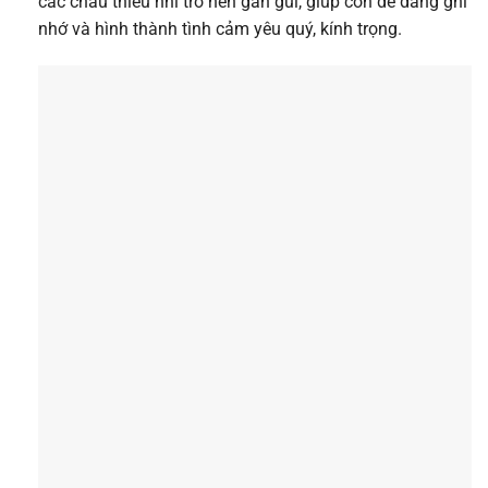
các cháu thiếu nhi trở nên gần gũi, giúp con dễ dàng ghi
nhớ và hình thành tình cảm yêu quý, kính trọng.