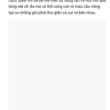
cách tuyệt vời để bé thể hiện sự sáng tạo và học hỏi qua
từng nét vẽ. Ba mẹ có thể cùng con tô màu cầu vồng,
tạo ra những giờ phút thư giãn và vui vẻ bên nhau.