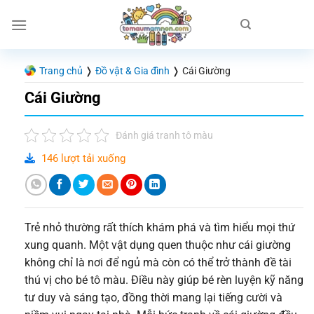
Chuyển
đến
nội
dung
Trang chủ
❭
Đồ vật & Gia đình
❭
Cái Giường
Cái Giường
Đánh giá tranh tô màu
146 lượt tải xuống
Trẻ nhỏ thường rất thích khám phá và tìm hiểu mọi thứ
xung quanh. Một vật dụng quen thuộc như cái giường
không chỉ là nơi để ngủ mà còn có thể trở thành đề tài
thú vị cho bé tô màu. Điều này giúp bé rèn luyện kỹ năng
tư duy và sáng tạo, đồng thời mang lại tiếng cười và